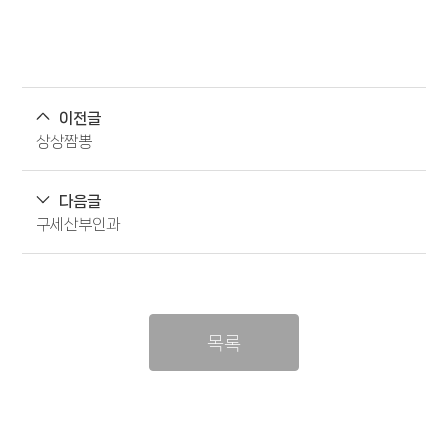
이전글
상상짬뽕
다음글
구세산부인과
목록