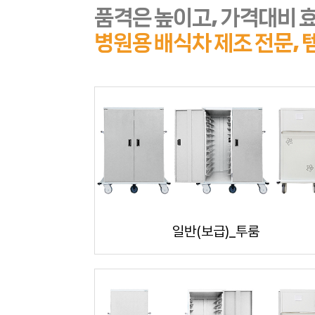
품격은 높이고, 가격대비 
병원용 배식차 제조 전문, 
일반(보급)_투룸