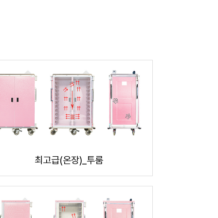
최고급(온장)_투룸