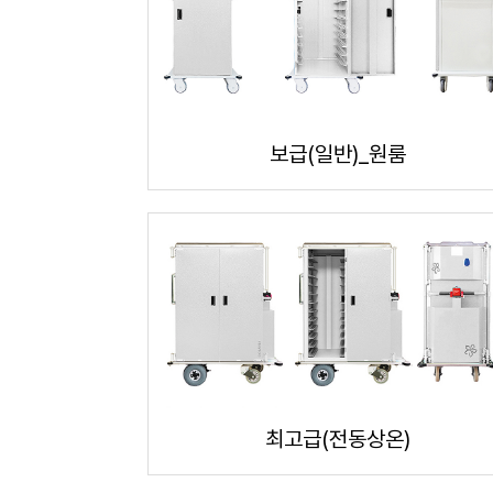
보급(일반)_원룸
최고급(전동상온)