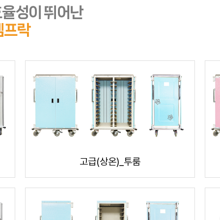
효율성이 뛰어난
템프락
고급(상온)_투룸