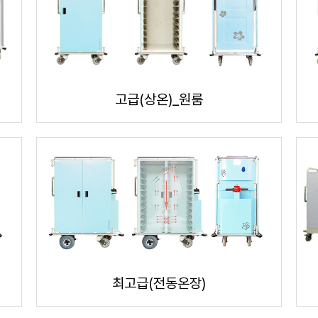
고급(상온)_원룸
최고급(전동온장)