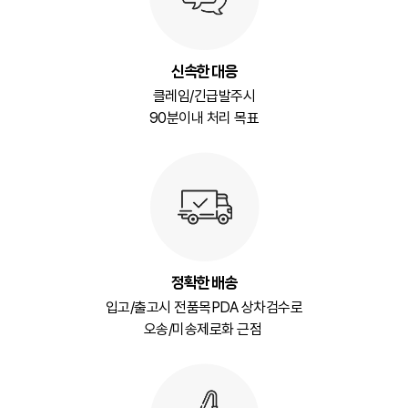
신속한 대응
클레임/긴급발주시
90분이내 처리 목표
정확한 배송
입고/출고시 전품목PDA 상차검수로
오송/미송제로화 근점